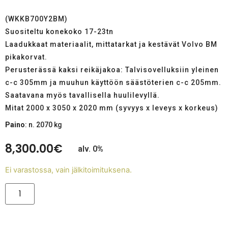
(WKKB700Y2BM)
Suositeltu konekoko 17-23tn
Laadukkaat materiaalit, mittatarkat ja kestävät Volvo BM
pikakorvat.
Perusterässä kaksi reikäjakoa: Talvisovelluksiin yleinen
c-c 305mm ja muuhun käyttöön säästöterien c-c 205mm.
Saatavana myös tavallisella huulilevyllä.
Mitat 2000 x 3050 x 2020 mm (syvyys x leveys x korkeus)
Paino
: n. 2070 kg
8,300.00
€
alv. 0%
Ei varastossa, vain jälkitoimituksena.