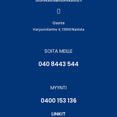
suomikauha@suomikauha.fi
Osoite
Harjuviidantie 4, 15550 Nastola
SOITA MEILLE
040 8443 544
MYYNTI
0400 153 136
LINKIT