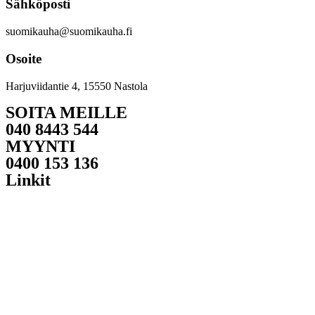
Sähköposti
quantity
suomikauha@suomikauha.fi
Osoite
Harjuviidantie 4, 15550 Nastola
SOITA MEILLE
040 8443 544
MYYNTI
0400 153 136
Linkit
Etusivu
Tuotteet
Tietoa meistä
Yhteystiedot
Laskutustiedot