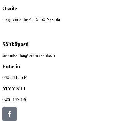
Mene
Osoite
sisältöön
Harjuviidantie 4, 15550 Nastola
Sähköposti
suomikauha@ suomikauha.fi
Puhelin
040 844 3544
MYYNTI
0400 153 136