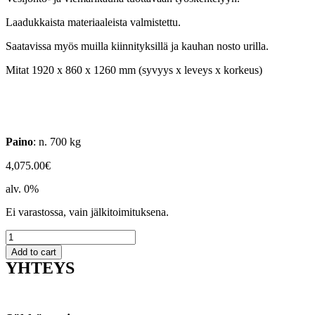
Laadukkaista materiaaleista valmistettu.
Saatavissa myös muilla kiinnityksillä ja kauhan nosto urilla.
Mitat 1920 x 860 x 1260 mm (syvyys x leveys x korkeus)
Paino
: n. 700 kg
4,075.00
€
alv. 0%
Ei varastossa, vain jälkitoimituksena.
VA-
kauha
Add to cart
780L
YHTEYS
SAE
/
815mm
S70