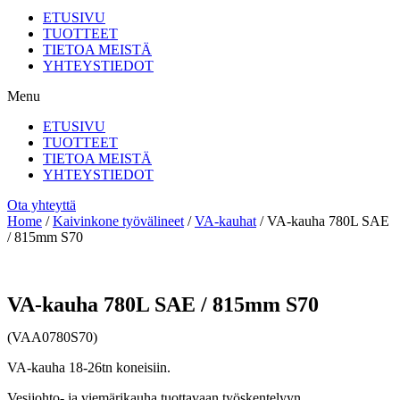
ETUSIVU
TUOTTEET
TIETOA MEISTÄ
YHTEYSTIEDOT
Menu
ETUSIVU
TUOTTEET
TIETOA MEISTÄ
YHTEYSTIEDOT
Ota yhteyttä
Home
/
Kaivinkone työvälineet
/
VA-kauhat
/ VA-kauha 780L SAE
/ 815mm S70
VA-kauha 780L SAE / 815mm S70
(VAA0780S70)
VA-kauha 18-26tn koneisiin.
Vesijohto- ja viemärikauha tuottavaan työskentelyyn.